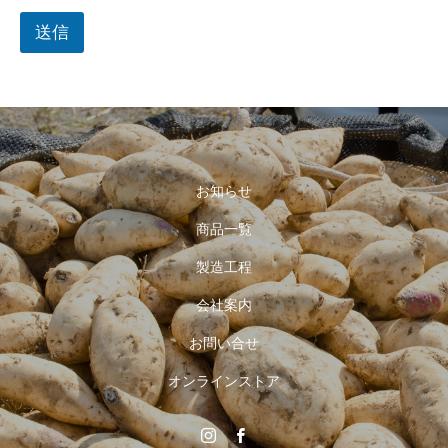
い
送信
合
せ
内
容
お知らせ
商品一覧
製造工程
会社案内
お問い合せ
オンラインストア