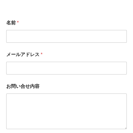
名前
*
メールアドレス
*
メ
お問い合せ内容
ー
ル
ア
ド
レ
ス
*
お
問