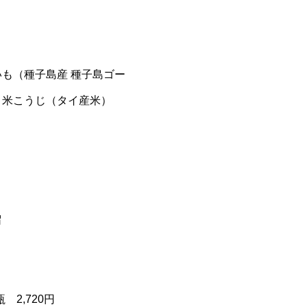
も（種子島産 種子島ゴー
 米こうじ（タイ産米）
留
瓶 2,720円