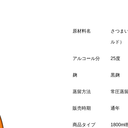
原材料名
さつまい
ルド）
アルコール分
25度
麹
黒麹
蒸留方法
常圧蒸
販売時期
通年
商品タイプ
1800ml