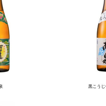
泉
黒こうじ